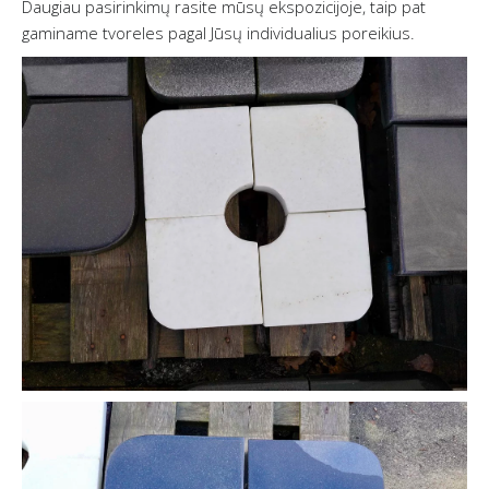
Daugiau pasirinkimų rasite mūsų ekspozicijoje, taip pat
gaminame tvoreles pagal Jūsų individualius poreikius.