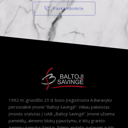
Paskambinkite
1992 m. gruodžio 23 d. buvo įregistruota A.Baravyko
personalinė įmonė “Baltoji Savingė”. Vėliau pakeistas
įmonės statutas į UAB „Baltoji Savingė”. Įmonė užsiima
paminklų, akmens blokų pjaustymu, ir kitų granito
gaminių gamyba (laiptai, židinio apdaila, palangės ir kiti